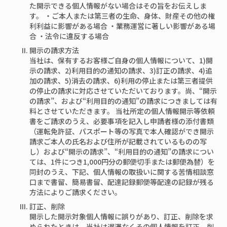
た開示できる個人情報がない場合はその旨をお伝えしま
す。 ・ご本人または第三者の生命、身体、財産その他の権
利利益に影響がある場合 ・業務運営に著しい影響がある場
合 ・法令に違反する場合
開示の請求方法
当社は、保有するお客様ご自身の個人情報について、1)開
示の請求、2)利用目的の通知の請求、3)訂正の請求、4)追
加の請求、5)消去の請求、6)利用の停止または第三者提供
の停止の請求に対応させていただいております。尚、“開示
の請求”、および“利用目的の通知”の請求につきましては有
料とさせていただきます。 当社所定の個人情報開示等依頼
書をご請求のうえ、必要事項を記入し申請者様の添付書類
（運転免許証、パスポート等の写真で本人確認ができ開示
請求ご本人の氏名および住所が記載されているものの写
し）および“開示の請求”、“利用目的の通知”の請求につい
ては、1件につき1,000円分の郵便切手または郵便為替）を
同封のうえ、下記、個人情報の取扱いに関する苦情相談窓
口まで書留、簡易書留、配達記録郵便等配達の記録が残る
方法によりご請求ください。
訂正、削除
開示した開示対象個人情報に誤りがあり、訂正、削除を求
められたときは、当社は遅滞なくその個人情報を訂正、削